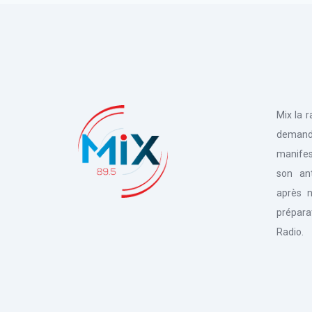
Mix la 
deman
manifes
son an
après n
prépara
Radio.