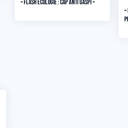
« Flash écologie : Cap anti gaspi »
«
p