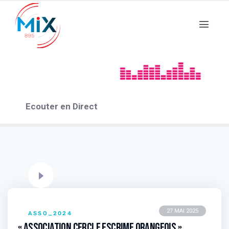
Des livres et vous 2022
15 EPISODES
Ecouter en Direct
27 MAI 2025
ASSO_2024
« Association Cercle Escrime Orangeois »