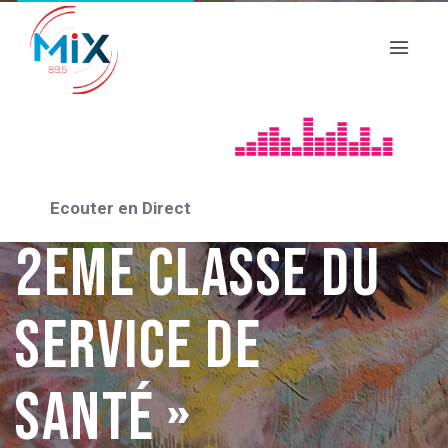
Forum des
métiers :
« Commissaire
Ecouter en Direct
2eme classe du
service de
santé »