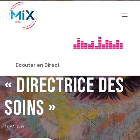
FORUM DES MÉTIERS
Forum des
métiers :
Ecouter en Direct
« Directrice des
soins »
19 MAI 2026