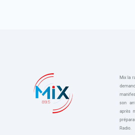
Mix la 
deman
manifes
son an
après n
prépara
Radio.