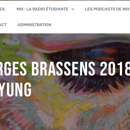
EIL
MIX : LA RADIO ÉTUDIANTE
LES PODCASTS DE MIX
ACT
ADMINISTRATION
rges Brassens 201
 YUNG