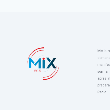
Mix la 
deman
manifes
son an
après n
prépara
Radio.