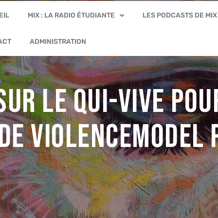
EIL
MIX : LA RADIO ÉTUDIANTE
LES PODCASTS DE MIX
ACT
ADMINISTRATION
sur le qui-vive po
 de violenceModel