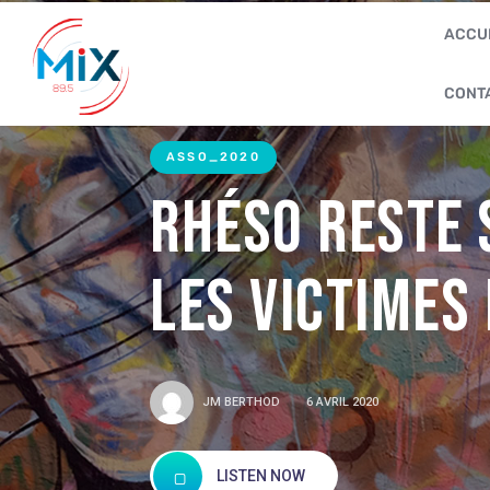
ACCU
CONT
ASSO_2020
Rhéso reste 
les victimes
JM BERTHOD
6 AVRIL 2020
LISTEN NOW