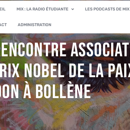
EIL
MIX : LA RADIO ÉTUDIANTE
LES PODCASTS DE MIX
ACT
ADMINISTRATION
encontre Associat
rix nobel de la pai
DON à Bollène