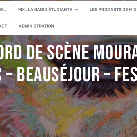
EIL
MIX : LA RADIO ÉTUDIANTE
LES PODCASTS DE MIX
ACT
ADMINISTRATION
ord de scène Mour
 – Beauséjour – Fe