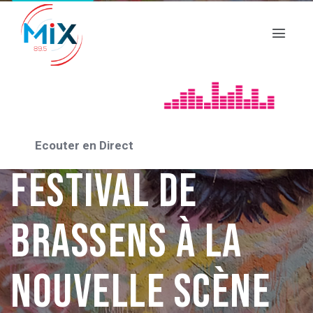
» Rencontre
Avec » Les Jetés
de l’Encre – 3ème
Ecouter en Direct
Festival De
Brassens à la
nouvelle scène