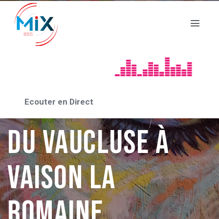
ACTUALITÉS 2023
La première fête
du Diamant noir
Ecouter en Direct
du vaucluse à
Vaison la
Romaine