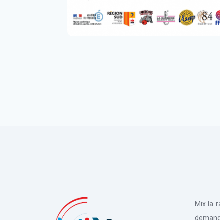
Mix la 
deman