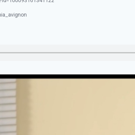
hp?id=100093161341122
ia_avignon