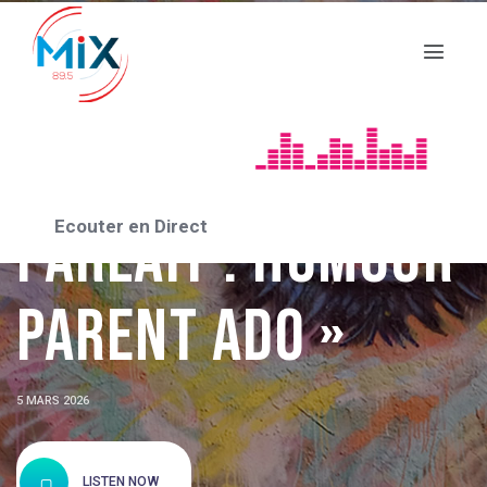
CHRONIQUES & RUBRIQUES
« Et si on en
Ecouter en Direct
parlait : humour
parent ado »
5 MARS 2026
LISTEN NOW