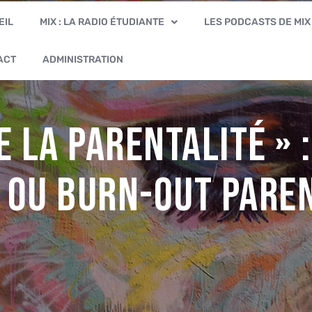
EIL
MIX : LA RADIO ÉTUDIANTE
LES PODCASTS DE MIX
ACT
ADMINISTRATION
 la parentalité » :
 ou burn-out pare