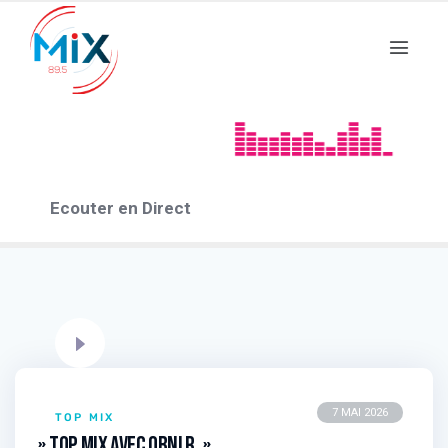
Top MIX_2026
2 EPISODES
Ecouter en Direct
7 MAI 2026
TOP MIX
» Top Mix avec OBNI R. »