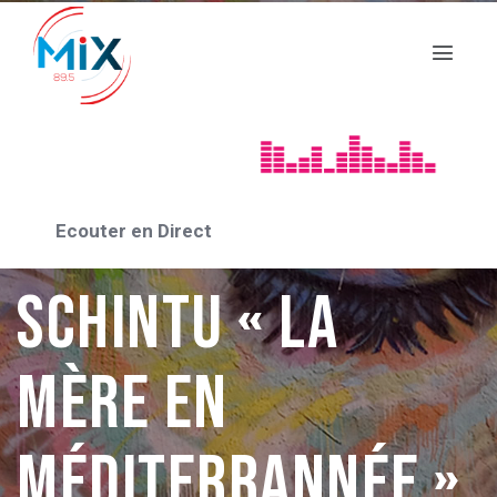
RENCONTRE AVEC 2024
« Rencontre Avec
» Jean-Paul
Ecouter en Direct
SCHINTU « La
mère en
méditerrannée »