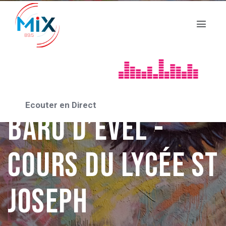
AVIGNON 2024
QUI SOM ? -In –
Ecouter en Direct
Baro d’Evel -
Cours du Lycée St
Joseph