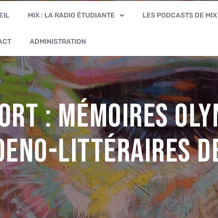
EIL
MIX : LA RADIO ÉTUDIANTE
LES PODCASTS DE MIX
ACT
ADMINISTRATION
RT : Mémoires Oly
eno-Littéraires d