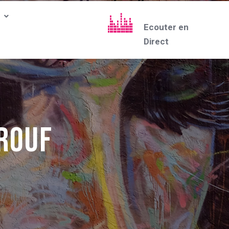
Ecouter en
Direct
arouf