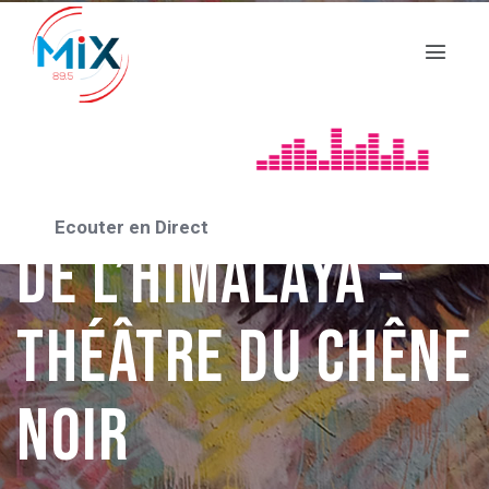
AVIGNON 2024
En Tongs au pied
Ecouter en Direct
de l’Himalaya –
Théâtre du Chêne
Noir