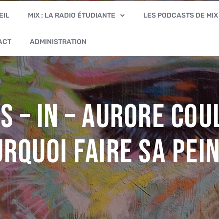
EIL
MIX : LA RADIO ÉTUDIANTE
LES PODCASTS DE MIX
ACT
ADMINISTRATION
es – In – Aurore CO
urquoi faire sa pein