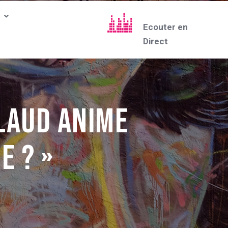
Ecouter en
Direct
ULAUD anime
e ? »