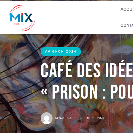
ACCU
CONT
AVIGNON 2024
Café des Idé
« PRISON : po
AENJOLRAS
7 JUILLET 2024