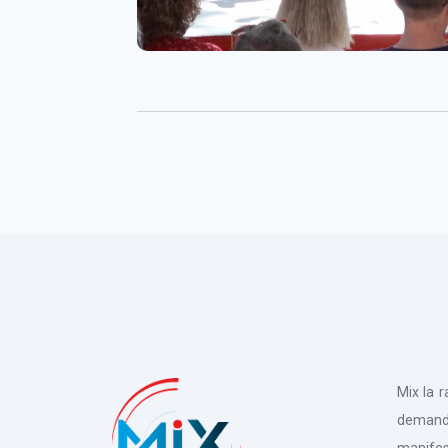
Mix la 
deman
manifes