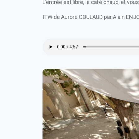
L’entrée est libre, le café chaud, et vou
ITW de Aurore COULAUD par Alain ENJ