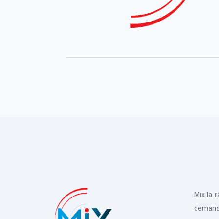
Mix la 
deman