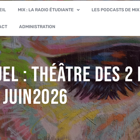
EIL
MIX : LA RADIO ÉTUDIANTE
LES PODCASTS DE MIX
ACT
ADMINISTRATION
el : Théâtre des 2
7 juin2026