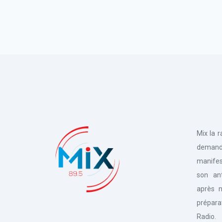
Mix la 
deman
manifes
son an
après n
prépara
Radio.