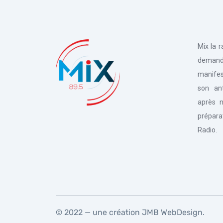
Mix la 
deman
manifes
son an
après n
prépara
Radio.
© 2022 — une création
JMB WebDesign
.