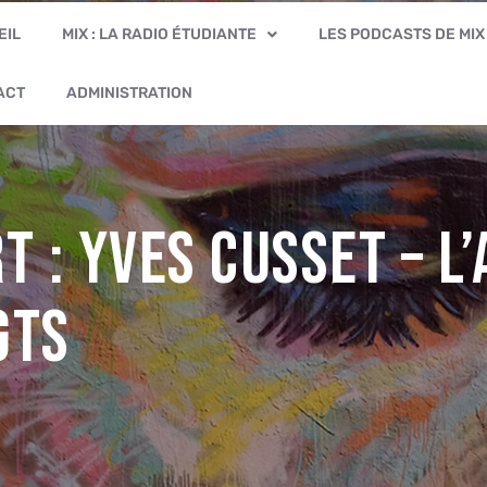
EIL
MIX : LA RADIO ÉTUDIANTE
LES PODCASTS DE MIX
ACT
ADMINISTRATION
t : Yves CUSSET – L
gts